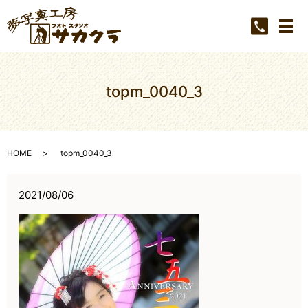
メ
topm_0040_3
HOME
topm_0040_3
2021/08/06