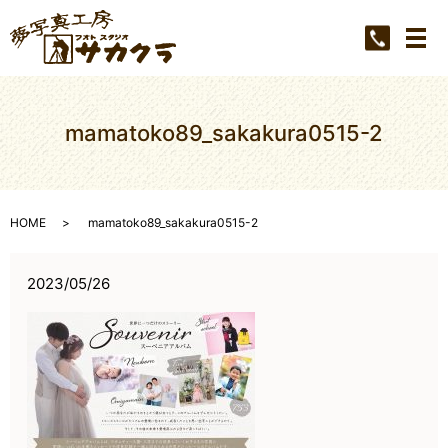
メ
mamatoko89_sakakura0515-2
HOME
mamatoko89_sakakura0515-2
2023/05/26